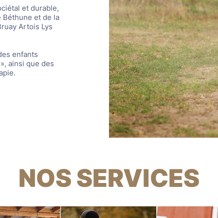
iétal et durable,
e Béthune et de la
uay Artois Lys
des enfants
», ainsi que des
apie.
NOS SERVICES