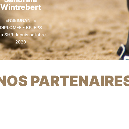
Wintrebert
ENSEIGNANTE
DIPLOMEE - BPJEPS
 la SHR depuis octobre
2020
NOS PARTENAIRE