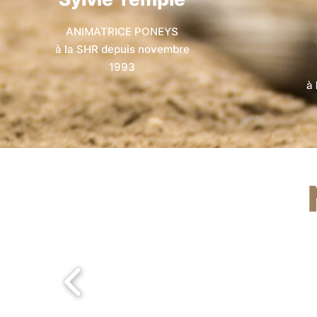
ANIMATRICE PONEYS
à la SHR depuis novembre
1993
à