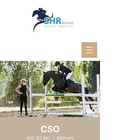
CSO
dim. 02 avr.
  |  
Béthune